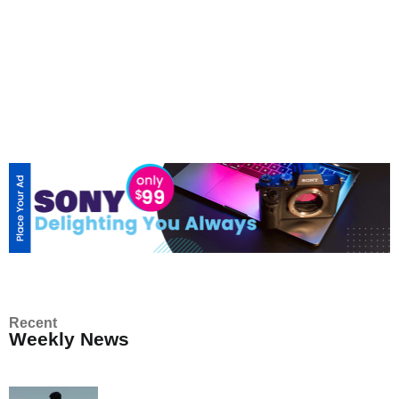
Visa Waiver: Argentina busca ingresar al
programa que permite viajar a Estados Unidos
sin visa
3 Min Read
Recent
Weekly News
DE AQUÍ Y DE ALLÁ