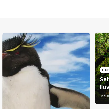
TE
Sel
llu
04/1