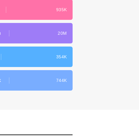
935K
m
20M
354K
k
744K