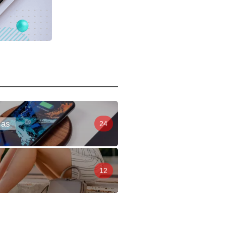
ras
24
12