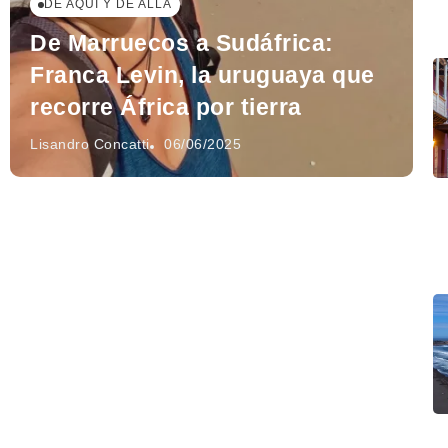
DE AQUÍ Y DE ALLÁ
De Marruecos a Sudáfrica:
Franca Levin, la uruguaya que
recorre África por tierra
Lisandro Concatti
06/06/2025