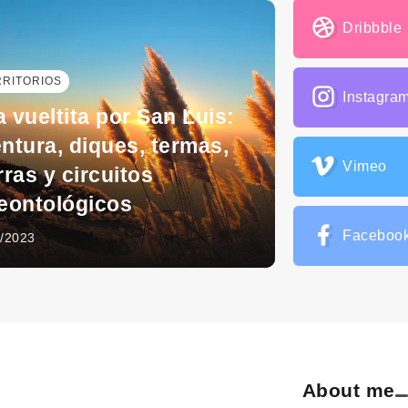
Dribbble
RRITORIOS
Instagra
 vueltita por San Luis:
ntura, diques, termas,
Vimeo
rras y circuitos
eontológicos
Faceboo
0/2023
About me