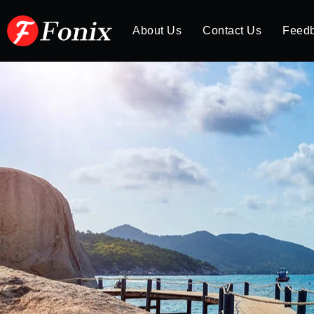
About Us
Contact Us
Feed
TERRITORIOS
Reserva Natural Villavicenc
para experiencias turístic
ambiental
Desde El Sur
29/09/2023