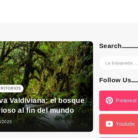
Search
Follow Us
RRITORIOS
va Valdiviana: el bosque
Pinterest
vioso al fin del mundo
0/2023
Youtube