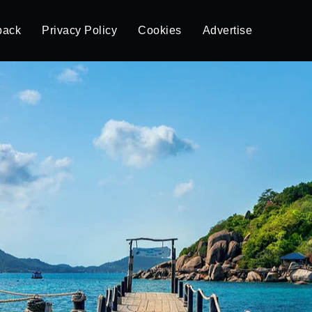
back
Privacy Policy
Cookies
Advertise
io: un refugio
as y conciencia