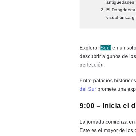
antigüedades y
El Dongdaemun
visual única g
Explorar
Seúl
en un solo
descubrir algunos de lo
perfección.
Entre palacios históricos
del Sur
promete una expe
9:00 – Inicia el
La jornada comienza en
Este es el mayor de los 