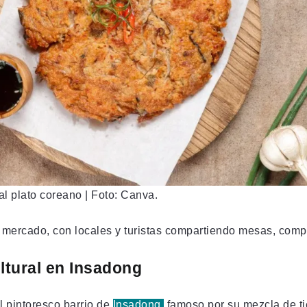
al plato coreano | Foto: Canva.
 mercado, con locales y turistas compartiendo mesas, compl
ltural en Insadong
al pintoresco barrio de
Insadong,
famoso por su mezcla de t