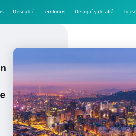
as
Descubrí
Territorios
De aquí y de allá
Turis
en
de