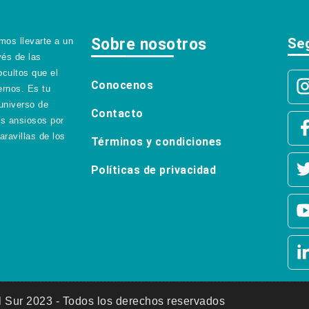
Sobre nosotros
Se
os llevarte a un
vés de las
ocultos que el
Conocenos
ernos. Es tu
universo de
Contacto
os ansiosos por
aravillas de los
Términos y condiciones
Políticas de privacidad
 Sur 2023 - Todos los derechos reservados