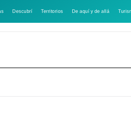
as
Descubrí
Territorios
De aquí y de allá
Turis