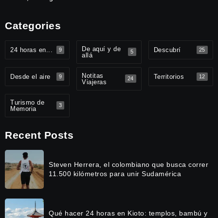
Categories
De aquí y de
24 horas en...
Descubrí
9
25
5
allá
Notitas
Desde el aire
Territorios
9
12
24
Viajeras
Turismo de
3
Memoria
Recent Posts
Steven Herrera, el colombiano que busca correr
11.500 kilómetros para unir Sudamérica
Qué hacer 24 horas en Kioto: templos, bambú y