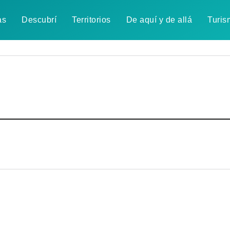
as
Descubrí
Territorios
De aquí y de allá
Turis