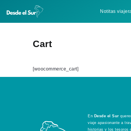
Notitas viajer
Cart
[woocommerce_cart]
En
Desde el Sur
querem
viaje apasionante a tra
historias y los tesoros 