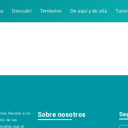
as
Descubrí
Territorios
De aquí y de allá
Turis
Sobre nosotros
Se
os llevarte a un
vés de las
ocultos que el